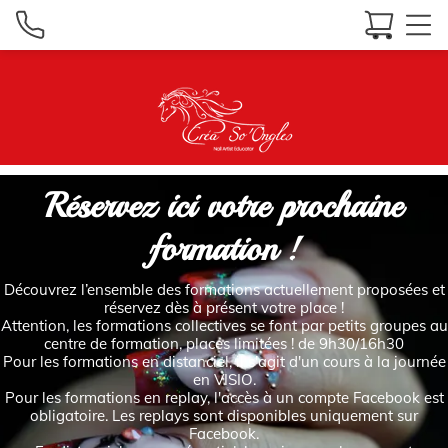
Réservez ici votre prochaine
formation !
Découvrez l’ensemble des formations actuellement proposées et
réservez dès à présent votre place !
Attention, les formations collectives se font par petits groupes au
centre de formation, places limitées ! de 9h30/16h30
Pour les formations en distanciel, il s'agit d'un cours à la journée
en VISIO.
Pour les formations en replay, l'accès à un compte Facebook est
obligatoire. Les replays sont disponibles uniquement sur
Facebook.